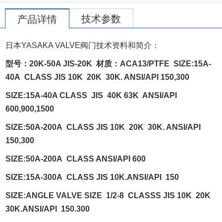
技术参数
产品详情
日本
YASAKA VALVE
阀门技术资料和简介：
/3
1
型号：
20K-50A JIS-20K
材质：
ACA13/PTFE SIZE:15A-
40A CLASS JIS 10K 20K 30K. ANSI/API 150,300
SIZE:15A-40A CLASS JIS 40K 63K ANSI/API
600,900,1500
SIZE:50A-200A CLASS JIS 10K 20K 30K. ANSI/API
150,300
SIZE:50A-200A CLASS ANSI/API 600
SIZE:15A-300A CLASS JIS 10K.ANSI/API 150
SIZE:ANGLE VALVE SIZE 1/2-8 CLASSS JIS 10K 20K
30K.ANSI/API 150.300