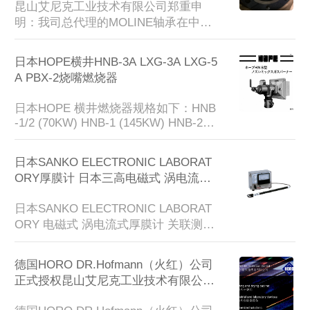
昆山艾尼克工业技术有限公司郑重申
明：我司总代理的MOLINE轴承在中国
区没有设立其他授权销售渠道和经销
商，网络上其他公司销售的MOLINE产
日本HOPE横井HNB-3A LXG-3A LXG-5
品并非MOLINE工厂生产。如果需要确
A PBX-2烧嘴燃烧器
认请直接发我司MOLINE工厂电子邮
件：sales@molinebearing.com或者致
日本HOPE 横井燃烧器规格如下：HNB
电我司MOLINE工厂：800.242.4633 63
-1/2 (70KW) HNB-1 (145KW) HNB-2(2
0.584.1999进行确认。Moline Bearing
50KW) HNB-3(480KW) HNB-4(740KW) 
主要产品型...
HNB-5(1480KW)燃烧空气 6KFA重量：
日本SANKO ELECTRONIC LABORAT
HNB-1/2 15KG HNB-1 13KG HNB-2 23
ORY厚膜计 日本三高电磁式 涡电流式
KG HNB-3 42KG HNB-4 85KG HNB-5
厚膜计
 195KG需要详细的图纸和资料...
日本SANKO ELECTRONIC LABORAT
ORY 电磁式 涡电流式厚膜计 关联测定
器 检查器 铁片探知器 检针器 X线异物
检查装载 铁钢筋探查机 电气式水分计
德国HORO DR.Hofmann（火红）公司
 温度计等等电磁式 涡电流式厚膜计规
正式授权昆山艾尼克工业技术有限公司
格和型号：SWT-NEO SFN-325 SFE-2.
中国区总代理
5/SFE-2.5L SFE-2.5L WA SFE-0.6L/LA