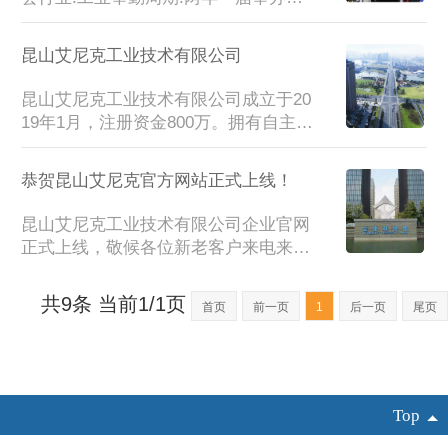
员将更加努力销售日本NISSYO设备，
址:日本东京-日本东京有明国际会展中
并为广大的中国区使用客户提供相关的
心Tokyo Big SightInternationa举办单位:
昆山艾尼克工业技术有限公司
技术...
日本粉业制造协会展会介绍:日本东京国
际粉体工业展览会POWTEX Tokyo是日
昆山艾尼克工业技术有限公司成立于20
本规模最大、最具影响力的粉体I业展览
19年1月，注册资金800万。拥有自主经
会。日本东京国际粉体工业展览会PO
营进出口经营权，总公司办公地址位于
WTEX Tokyo是一个国际化的粉...
江苏省昆山市经济开发区前进东路科技
恭贺昆山艾尼克官方网站正式上线！
广场604室。经过多年的稳定持续发
展，本公司分别在美国巴达维亚BATAVI
昆山艾尼克工业技术有限公司企业官网
A、日本东京、日本大阪、台湾台中、
正式上线，敬候各位新老客户来电来函
香港建立了海外采购和智能化仓储中
咨询相关业务！昆山艾尼克工业技术有
心。为广大的中国客户采购进口设备和
限公司成立于2019年1月，注册资金800
共9条 当前1/1页
备件提供完善的快速物流运输服务和专
首页
前一页
1
后一页
尾页
万。拥有自主经营进出口经营权，总公
业的技术服务。...
司办公地址位于江苏省昆山市经济开发
区前进东路科技广场604室。...
Top