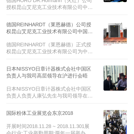
德国HORO DR.Hofmann（火红）公司
N SFE-0.6 PEN SFE-10 SFE-20...
授权昆山艾尼克工业技术有限公司中国
区总代理。本公司主要负责德国HORO
 DR.Hofmann（火红）公司相关设备的
德国REINHARDT（莱恩赫德）公司授
销售和备件售后服务。相关销售产品如
权昆山艾尼克工业技术有限公司中国区
下：加热和干燥箱、工业和实验室设
授权总代理
备、强制气体循环、工业用类型（IG
德国REINHARDT（莱恩赫德）正式授
型）、定制化的解决方案、油漆烘干
权昆山艾尼克工业技术有限公司为中国
箱、防爆箱等...
区授权总代理。本公司主要负责中国区
德国REINHARDT（莱恩赫德）相关产
日本NISSYO日章计器株式会社中国区
品的销售和备件售后服务。销售相关产
负责人与我司高层领导在沪进行会晤
品如下：V-系列工业炉、工业炉、热处
理设备、全自动涂覆生产线、小型涂覆
日本NISSYO日章计器株式会社中国区
设备-coatingflex、搪塑机等。...
负责人负责人康弘先生与我司领导在上
海进行会晤，就日本NISSYO设备在中
国区销售和技术服务进行沟通，昆山艾
国际粉体工业展览会东京2018
尼克工业技术有限公司对于日本NISSY
O设备在中国区的销售业绩得到了日本
开展时间2018.11.28 ~ 2018.11.301展
NISSYO总部的肯定。我司全体工作人
会行业:工业举勤周期:两年一届举办地