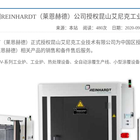
>
新闻中心
>>
公司新闻
REINHARDT（莱恩赫德）公司授权昆山艾尼克
来源：本站 阅读：480次
日期：2020-09-1
T
（莱恩赫德）正式授权昆山艾尼克工业技术有限公司为中国区
莱恩赫德）相关产品的销售和备件售后服务。
V-
系列工业炉、工业炉、热处理设备、全自动涂覆生产线、小型涂覆设备